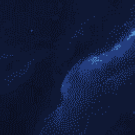
样是一名极具天赋的小前锋，他以敏锐的位置感和出色的一对一
身体素质上的优势并不明显，其打法更依赖于灵活性与技战术配
出更多努力来弥补这一短板。
虽然都拥有超凡脱俗的才能，但由于各自特点及打法风格不同，
不同类型的问题。这种个人能力上的差异正是理解他们成功背后
受力考量
运动员在关键时刻能否发挥出最佳水平。对于詹姆斯来说，自他
持续关注，使得他的每一次失误都可能成为焦点。这种巨大的压
使他迅速成熟起来，以更加坚定自信地面对挑战。
同样面临精神层面的巨大压力，他不仅要迎接外界期待，还要处
种情况下，他需要找到一种有效的方法来管理自己的情绪，以保
有限，他或许无法得到及时有效的信息反馈，从而增加了决策过