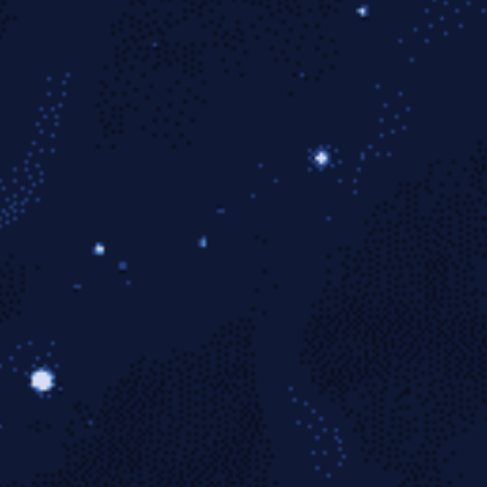
年轻天赋。在这样的氛围中，新秀球员普遍能获得更多上场时间
条件。
，弗拉格所处的时期缺乏现代化的训练设施和科学的数据分析支
统计来帮助选手提升自身能力，因此弗拉格需要依靠自己的直觉
他的挑战难度。
竞技环境对球员发展的影响不可忽视，它直接关系到他们能否抓
因此，对比这两位球员所在时期的竞技环境，有助于我们更全面
力评估
，一定要提到他们各自卓越的个人能力。詹姆斯以全能著称，他
和身体素质。他的新秀赛季就展现出了强大的进攻威胁和出色的
质。