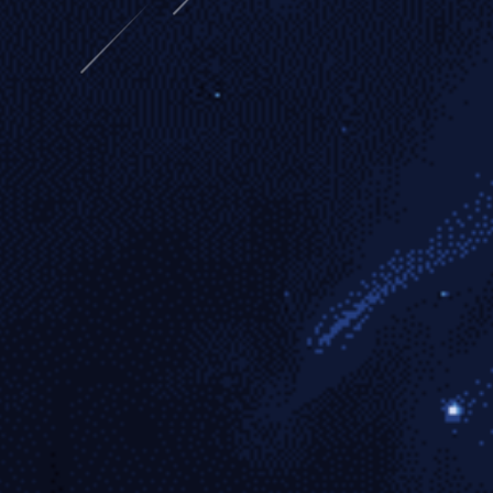
支球队也越来越重视
斯创造了良好的成长
然而，与此相对的是
现在这样精准的数据
局面，这无疑增加了
整体来看，不同阶段
从而影响最终成绩。
及其背后的困难。
3、个人能
谈及詹姆斯与弗拉格
具备极高的篮球智商
了未来超级明星的潜