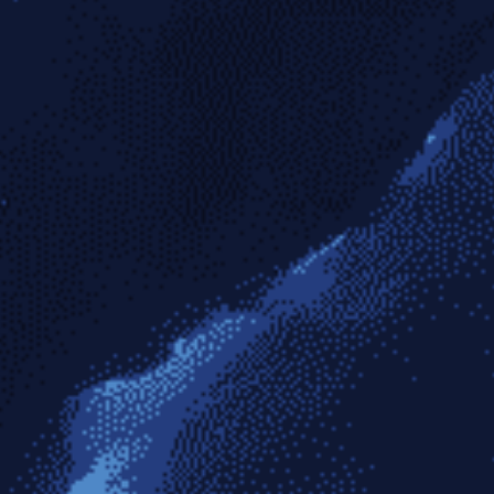
和发展机会，这为詹姆
持。他们当时并没有像
和经验去应对各种复杂
住机遇展现自我潜力，
地理解他们的新秀表现
能够胜任多个位置，并
传球视野，让人们看到