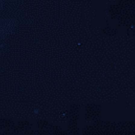
#3
#
皇马对罗德里兴趣若
阿森纳与布阿迪经纪人洽谈估
价6000
-14
推荐
2026-07-17
推荐