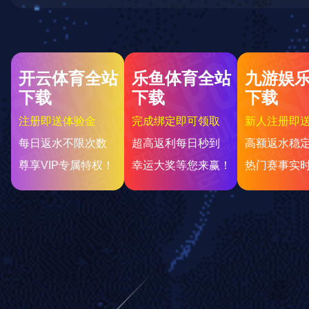
以更好地理解这项纪
1、历史背
詹姆斯和弗拉格分别代
入NBA，那时的篮球
技术。这种时代差异
此外，弗拉格所处的
得他在新秀赛季中不
了他更多施展才能的
总结而言，历史背景
和技能。在这样的环
2、竞技环
竞技环境是影响球员表