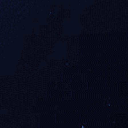
高压环境下带来的挑
一。
出历史背景、竞技环
不仅塑造了两位球员各
背后付出的艰辛努力，
都不是简单的一步登