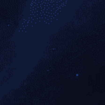
安排回首发位置。
个人能力无法成就一支成功球队，但若有像康利这样的核心去引
了如何影响比赛并成为众人仰望的一部分，这是芬奇所看重并愿
不难发现，在现代篮球运动中，一个优秀控球手与组织者对于整
战术，再到促进团队合作及自身能力展示，各个环节都相互关联
定让康利重返首发的重要依据所在。
续围绕这样的核心进行调整，相信他们将在赛季中取得更大的突
而言，也不妨参考这种合理配置策略，以期达到更高层次的发展