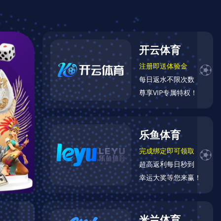
App
公司
体育
注册入口
简介
报道
鱼在线登录入口
赛事实时
录入口APP
为您带来高速、高清、稳
端访问