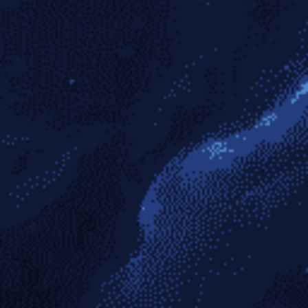
良好的沟通关系，可以提高整体配合效率。例如，当身边有优秀
内线时，则可以加强突破后分球。这种灵活多变使得整个团队能
通过不断磨合与交流，也能增强彼此间信任感，使得场上的配合
离不开像康利这样的核心人物来提升整体协作水平，这也是芬奇
人能力对球队影响
织者角色外，康利本身具备卓越技术能力，这也是他重回首发阵
分点，更是在关键时刻能够挺身而出的领袖型选手。在许多紧张
球队赢得胜机。
破技巧，使得对方防守难以预测，从而给全队带来更多空间。此
都值得信赖的人选。这种全面性的优势对于森林狼来说显然是不