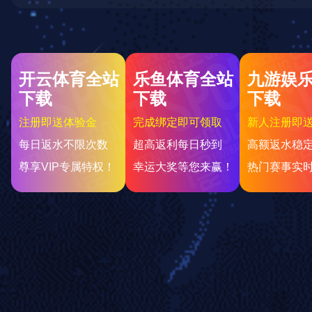
人能力对球队的影响
可以为其他球队提供
1、控球手
在一场篮球比赛中，
据场上的情况灵活调
为队友创造更好的投
此外，控球手还肩负
保传球选择最优。在
斗力的重要人物。
因此，对于任何一支
不仅是为了增强团队
2、组织者