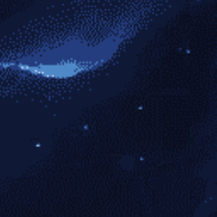
此芬奇十分乐意将其
综上所述，虽然单靠
样。他向年轻人展示
所在。
总结：
综观以上分析，我们
握进攻节奏，到执行
道。而这正是芬奇决
未来，如果森林狼继
争夺冠军荣誉的球队